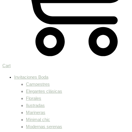
Cart
Invitaciones Boda
Campestres
Elegantes clásicas
Florales
Ilustradas
Marineras
Minimal chic
Modernas serenas