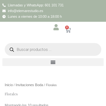
Ir
Llamadas y WhatsApp: 601 101 731
al
info@elemarestudio.es
contenido
Lunes a viernes de 10:00 a 18:00 h
0
Cart
Búsqueda
de
productos
Inicio
Invitaciones Boda
/
/ Florales
Florales
Mostrando los 10 resultados