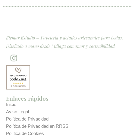
Elemar Estudio – Papelería y detalles artesanales para bodas.
Diseñado a mano desde Málaga con amor y sostenibilidad
I
n
s
t
a
g
Enlaces rápidos
r
Inicio
a
Aviso Legal
m
Política de Privacidad
Política de Privacidad en RRSS
Política de Cookies