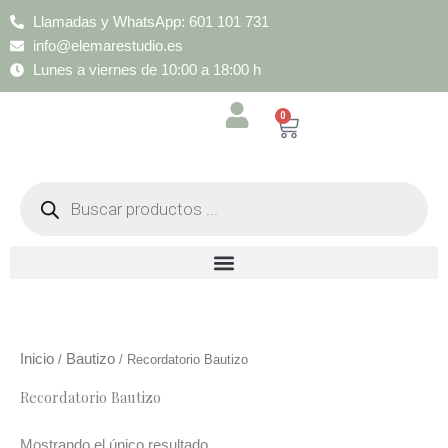
Ir
Llamadas y WhatsApp: 601 101 731
al
info@elemarestudio.es
contenido
Lunes a viernes de 10:00 a 18:00 h
0
Cart
Búsqueda
de
productos
Inicio
Bautizo
/
/ Recordatorio Bautizo
Recordatorio Bautizo
Mostrando el único resultado