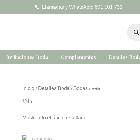
Ir
Llamadas y WhatsApp: 601 101 731
al
contenido
Búsqu
de
produc
Invitaciones Boda
Complementos
Detalles Bod
Inicio
Detalles Boda
Bodas
/
/
/ Vela
Vela
Mostrando el único resultado