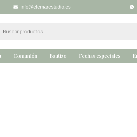
info@elemarestudio.es
eda
tos
a
Comunión
Bautizo
Fechas especiales
E