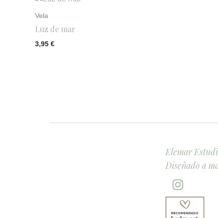
Vela
Luz de mar
3,95
€
Elemar Estudio
Diseñado a ma
I
n
s
t