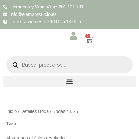
Ir
Llamadas y WhatsApp: 601 101 731
al
info@elemarestudio.es
contenido
Lunes a viernes de 10:00 a 18:00 h
0
Cart
Búsqueda
de
productos
Inicio
Detalles Boda
Bodas
/
/
/ Taza
Taza
Mostrando el único resultado