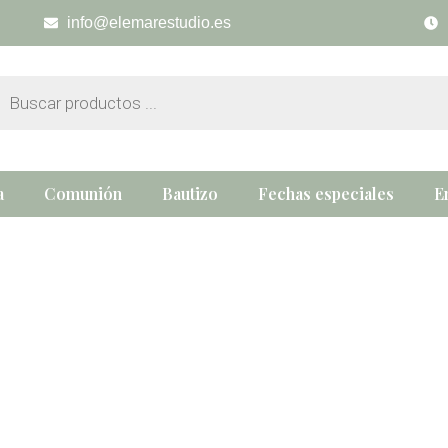
info@elemarestudio.es
eda
tos
a
Comunión
Bautizo
Fechas especiales
E