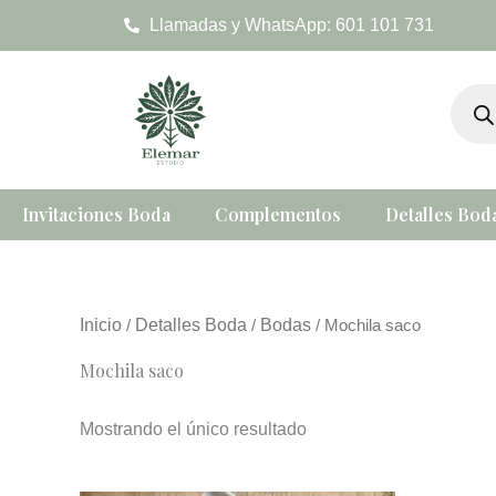
Ir
Llamadas y WhatsApp: 601 101 731
al
contenido
Búsqu
de
produc
Invitaciones Boda
Complementos
Detalles Bod
Inicio
Detalles Boda
Bodas
/
/
/ Mochila saco
Mochila saco
Mostrando el único resultado