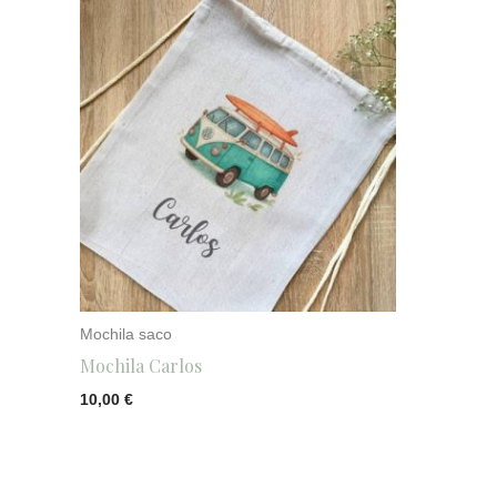
Mochila saco
Mochila Carlos
10,00
€