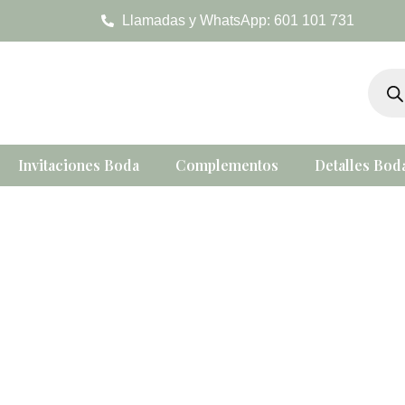
Ir
Llamadas y WhatsApp: 601 101 731
al
contenido
Búsqu
de
produc
Invitaciones Boda
Complementos
Detalles Bod