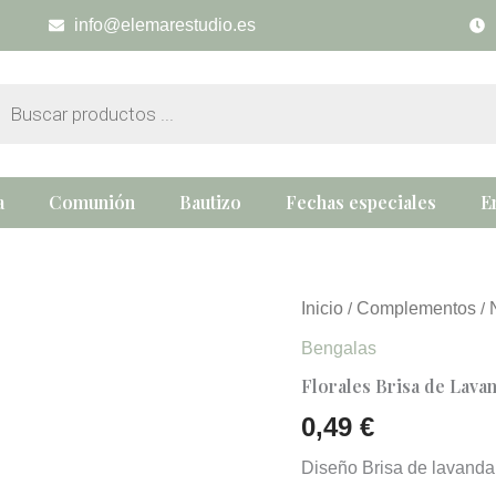
info@elemarestudio.es
eda
tos
a
Comunión
Bautizo
Fechas especiales
E
Florales
Inicio
Complementos
/
/
Brisa
Bengalas
de
Lavanda
Florales Brisa de Lava
cantidad
0,49
€
Diseño Brisa de lavanda