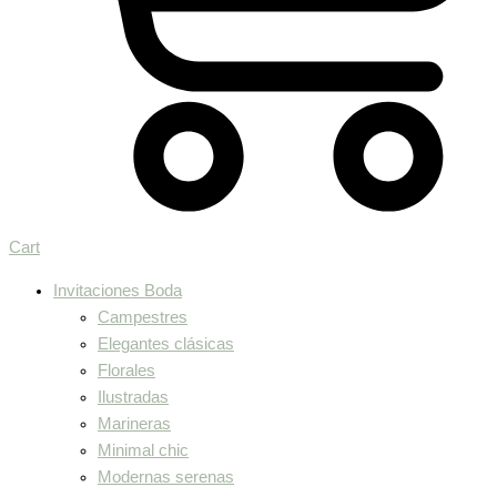
Cart
Invitaciones Boda
Campestres
Elegantes clásicas
Florales
Ilustradas
Marineras
Minimal chic
Modernas serenas