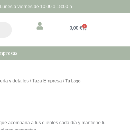
Lunes a viernes de 10:00 a 18:00 h
0
Cart
0,00
€
mpresas
ería y detalles
Taza Empresa
/
/ Tu Logo
que acompaña a tus clientes cada día y mantiene tu