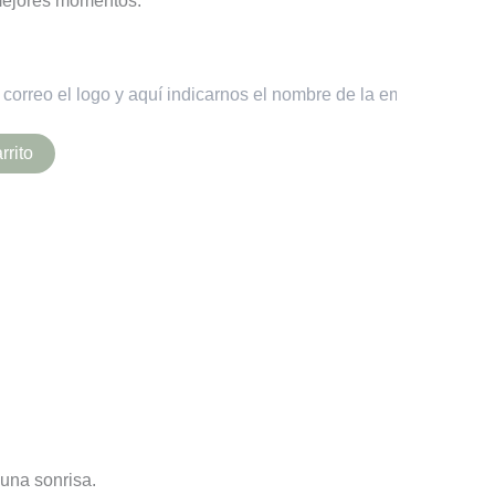
mejores momentos.
rrito
 una sonrisa.