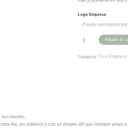
marca presente en sus 
Logo Empresa
Añadir al ca
Taza Empresa
Categoría:
es (0)
 tus clientes.
da día, sin esfuerzo y con un detalle útil que siempre arranca