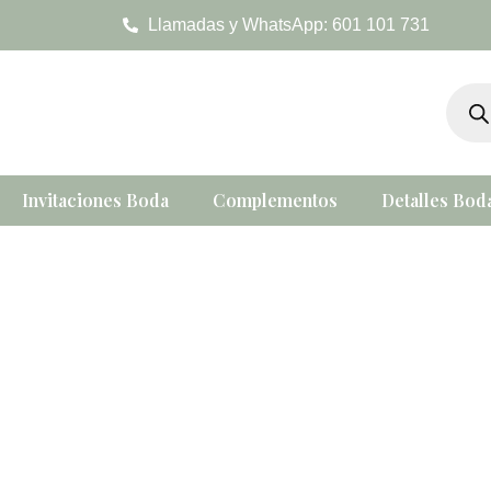
Ir
Llamadas y WhatsApp: 601 101 731
al
contenido
Búsqu
de
produc
Invitaciones Boda
Complementos
Detalles Bod