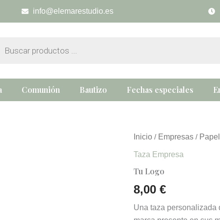
info@elemarestudio.es
eda
tos
a
Comunión
Bautizo
Fechas especiales
E
Tu
Inicio
Empresas
Papel
/
/
Logo
Taza Empresa
cantidad
Tu Logo
8,00
€
Una taza personalizada 