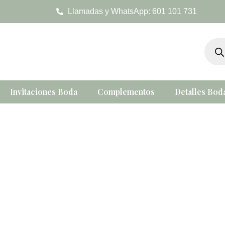
Ir
Llamadas y WhatsApp: 601 101 731
al
contenido
Búsqu
de
produc
Invitaciones Boda
Complementos
Detalles Bod