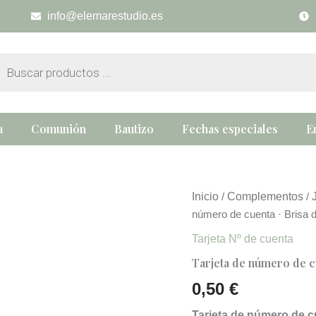
info@elemarestudio.es
eda
tos
a
Comunión
Bautizo
Fechas especiales
E
Tarjeta
Inicio
Complementos
/
/
de
número de cuenta · Brisa 
número
de
Tarjeta Nº de cuenta
cuenta
Tarjeta de número de c
·
Brisa
0,50
€
de
Lavanda
Tarjeta de número de 