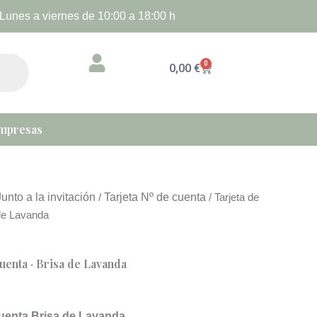
Lunes a viernes de 10:00 a 18:00 h
0
Cart
0,00
€
mpresas
Junto a la invitación
Tarjeta Nº de cuenta
/
/ Tarjeta de
de Lavanda
uenta · Brisa de Lavanda
cuenta Brisa de Lavanda