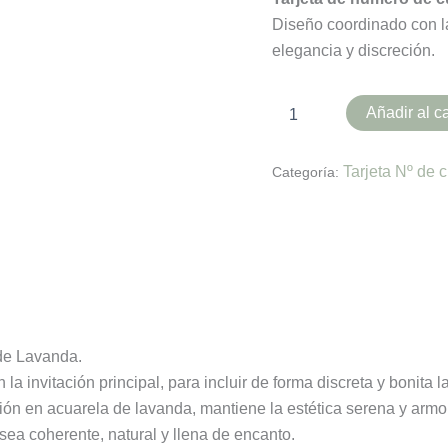
cantidad
Diseño coordinado con la
elegancia y discreción.
Añadir al ca
Tarjeta Nº de 
Categoría:
es (0)
 de Lavanda.
la invitación principal, para incluir de forma discreta y bonita 
ción en acuarela de lavanda, mantiene la estética serena y armo
ea coherente, natural y llena de encanto.