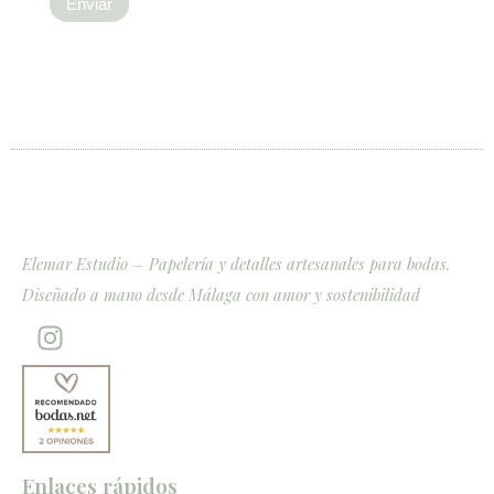
Elemar Estudio – Papelería y detalles artesanales para bodas.
Diseñado a mano desde Málaga con amor y sostenibilidad
I
n
s
t
a
g
Enlaces rápidos
r