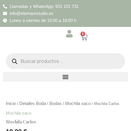
Ir
Llamadas y WhatsApp: 601 101 731
al
info@elemarestudio.es
contenido
Lunes a viernes de 10:00 a 18:00 h
0
Cart
Búsqueda
de
productos
Mochila
Carlos
cantidad
Inicio
Detalles Boda
Bodas
Mochila saco
/
/
/
/ Mochila Carlos
Mochila saco
Mochila Carlos