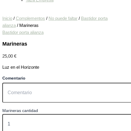
Taza Empresa
Inicio
/
Complementos
/
No puede faltar
/
Bastidor porta
alianza
/ Marineras
Bastidor porta alianza
Marineras
25,00
€
Luz en el Horizonte
Comentario
Marineras cantidad