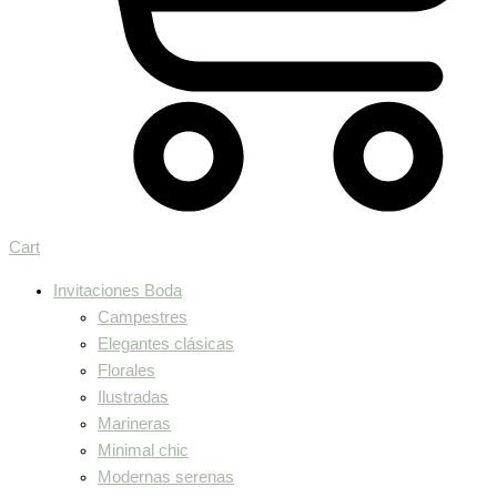
Cart
Invitaciones Boda
Campestres
Elegantes clásicas
Florales
Ilustradas
Marineras
Minimal chic
Modernas serenas