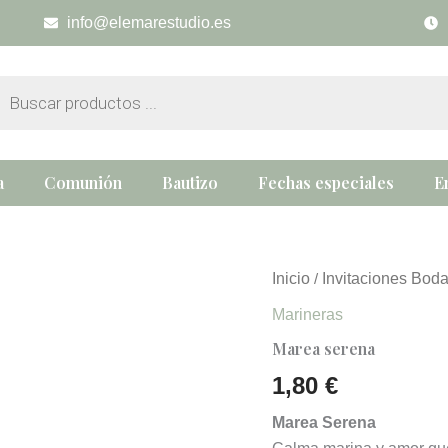
info@elemarestudio.es
eda
tos
a
Comunión
Bautizo
Fechas especiales
E
Marea
Inicio
Invitaciones Bod
/
serena
Marineras
cantidad
Marea serena
1,80
€
Marea Serena