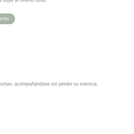
 fluye al mismo ritmo.
rrito
 juntas, acompañándose sin perder su esencia.