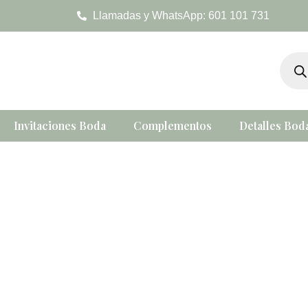
Ir
Llamadas y WhatsApp: 601 101 731
al
contenido
Búsqu
de
produc
Invitaciones Boda
Complementos
Detalles Bod