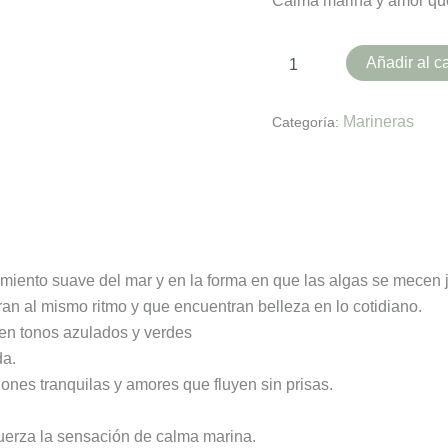
Calma marina y amor que
Añadir al ca
Marineras
Categoría:
es (0)
imiento suave del mar y en la forma en que las algas se mecen
an al mismo ritmo y que encuentran belleza en lo cotidiano.
 en tonos azulados y verdes
da.
ones tranquilas y amores que fluyen sin prisas.
uerza la sensación de calma marina.