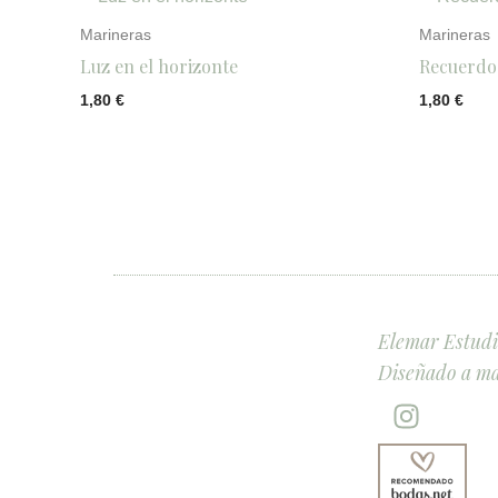
Marineras
Marineras
Luz en el horizonte
Recuerdo 
1,80
€
1,80
€
Elemar Estudio
Diseñado a ma
I
n
s
t