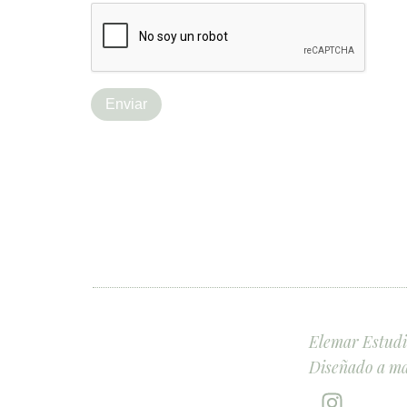
Elemar Estudio
Diseñado a ma
I