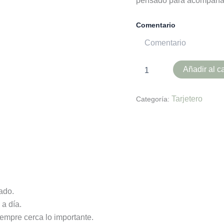
pensado para acompañar
Comentario
Añadir al ca
Tarjetero
Categoría:
es (0)
tado.
a día.
siempre cerca lo importante.