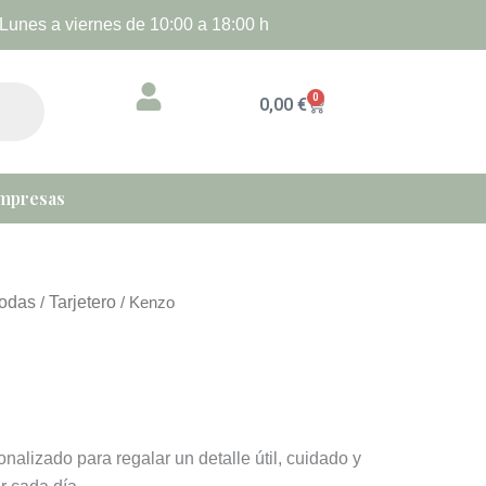
Lunes a viernes de 10:00 a 18:00 h
0
Cart
0,00
€
mpresas
odas
Tarjetero
/
/ Kenzo
nalizado para regalar un detalle útil, cuidado y