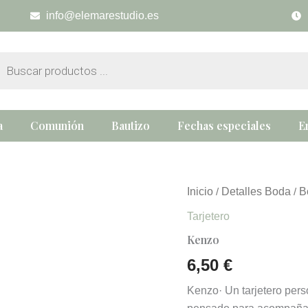
info@elemarestudio.es
eda
tos
a
Comunión
Bautizo
Fechas especiales
E
Kenzo
Inicio
Detalles Boda
B
/
/
cantidad
Tarjetero
Kenzo
6,50
€
Kenzo· Un tarjetero perso