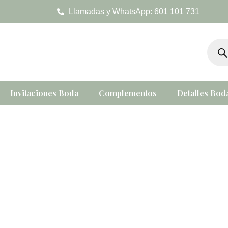
Ir
Llamadas y WhatsApp: 601 101 731
al
contenido
Búsqu
de
produc
Invitaciones Boda
Complementos
Detalles Bod