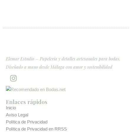
Elemar Estudio – Papelería y detalles artesanales para bodas.
Diseñado a mano desde Málaga con amor y sostenibilidad
I
n
s
t
Enlaces rápidos
a
Inicio
g
Aviso Legal
r
Política de Privacidad
a
Política de Privacidad en RRSS