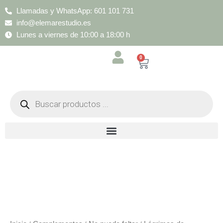
Ir
Llamadas y WhatsApp: 601 101 731
al
info@elemarestudio.es
contenido
Lunes a viernes de 10:00 a 18:00 h
0
Cart
Búsqueda
de
productos
Florales
Brisa
de
Lavanda
cantidad