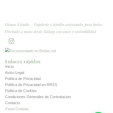
Elemar Estudio – Papelería y detalles artesanales para bodas.
Diseñado a mano desde Málaga con amor y sostenibilidad
I
n
s
t
Enlaces rápidos
a
Inicio
g
Aviso Legal
r
Política de Privacidad
a
Política de Privacidad en RRSS
m
Política de Cookies
Condiciones Generales de Contratacion
Contacto
Panel Cookies