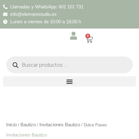
Ir
Llamadas y WhatsApp: 601 101 731
al
info@elemarestudio.es
contenido
Lunes a viernes de 10:00 a 18:00 h
0
Cart
Búsqueda
de
productos
Dulce
Paseo
cantidad
Inicio
Bautizo
Invitaciones Bautizo
/
/
/ Dulce Paseo
Invitaciones Bautizo