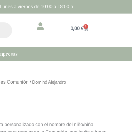
Lunes a viernes de 10:00 a 18:00 h
0
Cart
0,00
€
mpresas
lles Comunión
/ Dominó Alejandro
a personalizado con el nombre del niño/niña.