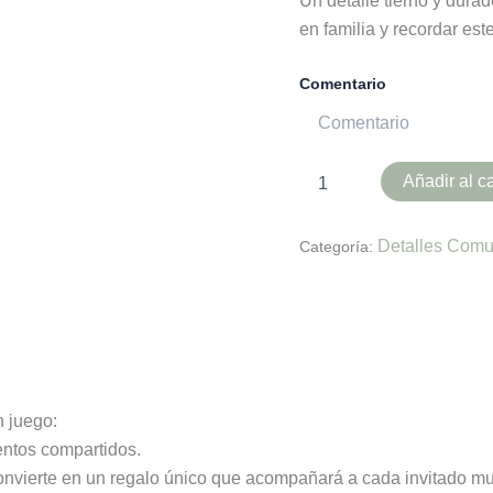
Un detalle tierno y durad
en familia y recordar est
Comentario
Añadir al ca
Detalles Comu
Categoría:
es (0)
 juego:
entos compartidos.
 convierte en un regalo único que acompañará a cada invitado 