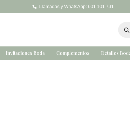
Ir
Llamadas y WhatsApp: 601 101 731
al
contenido
Búsqu
de
produc
Invitaciones Boda
Complementos
Detalles Bod