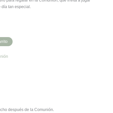
ero para regalar en la Comunión, que invita a jugar
e día tan especial.
rrito
nión
mucho después de la Comunión.