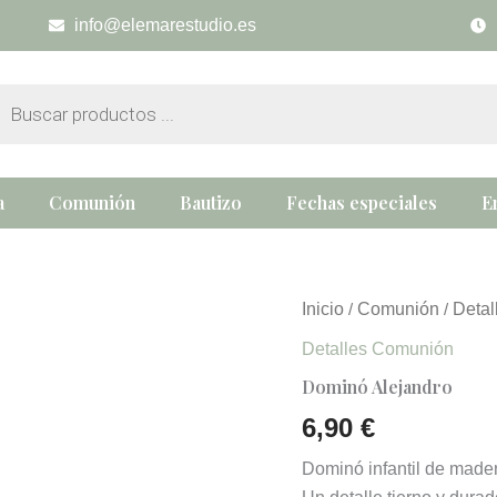
info@elemarestudio.es
eda
tos
a
Comunión
Bautizo
Fechas especiales
E
Dominó
Inicio
Comunión
Deta
/
/
Alejandro
Detalles Comunión
cantidad
Dominó Alejandro
6,90
€
Dominó infantil de mader