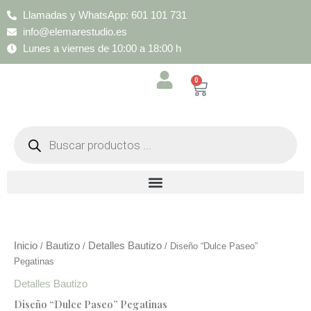
Ir
Llamadas y WhatsApp: 601 101 731
al
info@elemarestudio.es
contenido
Lunes a viernes de 10:00 a 18:00 h
0
Cart
Búsqueda
de
productos
Diseño
“Dulce
Paseo”
Inicio
Bautizo
Detalles Bautizo
/
/
/ Diseño “Dulce Paseo”
Pegatinas
Pegatinas
cantidad
Detalles Bautizo
Diseño “Dulce Paseo” Pegatinas