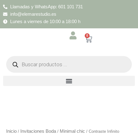
Ir
Llamadas y WhatsApp: 601 101 731
al
info@elemarestudio.es
contenido
Lunes a viernes de 10:00 a 18:00 h
0
Cart
Búsqueda
de
productos
Contraste
Infinito
cantidad
Inicio
Invitaciones Boda
Minimal chic
/
/
/ Contraste Infinito