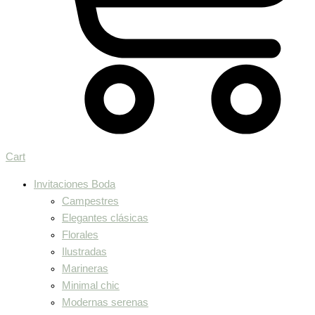
Cart
Invitaciones Boda
Campestres
Elegantes clásicas
Florales
Ilustradas
Marineras
Minimal chic
Modernas serenas