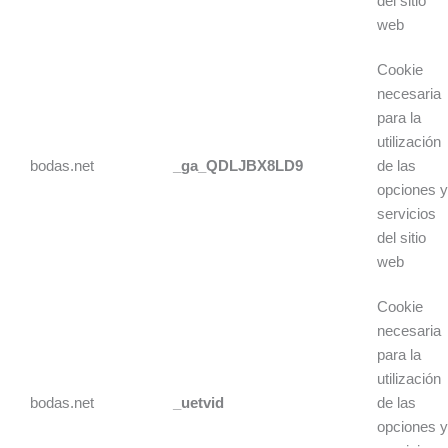
del sitio
web
Cookie
necesaria
para la
utilización
bodas.net
_ga_QDLJBX8LD9
de las
opciones 
servicios
del sitio
web
Cookie
necesaria
para la
utilización
bodas.net
_uetvid
de las
opciones 